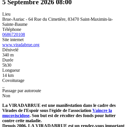
5 Septembre 2026
08:00
Lieu
Brue-Auriac - 64 Rue du Cimetière, 83470 Saint-Maximin-la-
Sainte-Baume
Téléphone
0686720108
Site internet
www.viradabrue.org
Dénivelé
340 m
Durée
5h30
Longueur
14 km
Covoiturage
_
Passage par autoroute
Non
La VIRADABRUE est une manifestation dans le cadre des
Virades de l'Espoir sous l'égide de l'association
Vaincre la
mucoviscidose
. Son but est de récolter des fonds pour lutter
contre cette maladie.
Depuis 2006, LA VIRADABRUE est un rendez-vous important