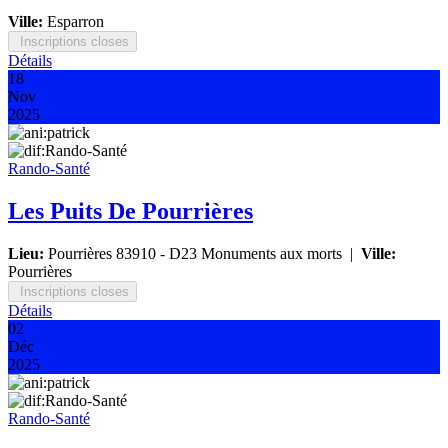
Ville:
Esparron
Inscriptions closes
Détails
18
Nov
2025
Rando-Santé
Les Puits De Pourrières
Lieu:
Pourrières 83910 - D23 Monuments aux morts
|
Ville:
Pourrières
Inscriptions closes
Détails
02
Déc
2025
Rando-Santé