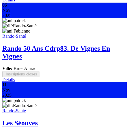
06
Nov
2025
Rando-Santé
Rando 50 Ans Cdrp83. De Vignes En
Vignes
Ville:
Brue-Auriac
Inscriptions closes
Détails
11
Nov
2025
Rando-Santé
Les Séouves