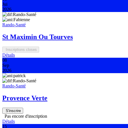
Jui
2026
Rando-Santé
St Maximin Ou Tourves
Inscriptions closes
Détails
08
Sep
2026
Rando-Santé
Provence Verte
S'inscrire
Pas encore d'inscription
Détails
15