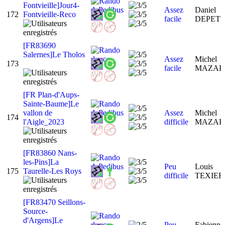
Fontvieille]Jour4-
Assez
Daniel
172
Fontvieille-Reco
facile
DEPET
[FR83690
Salernes]Le Tholos
Assez
Michel
173
facile
MAZA
[FR Plan-d'Aups-
Sainte-Baume]Le
vallon de
Assez
Michel
174
l'Aigle_2023
difficile
MAZA
[FR83860 Nans-
les-Pins]La
Peu
Louis
175
Taurelle-Les Roys
difficile
TEXIE
[FR83470 Seillons-
Source-
d'Argens]Le
Peu
Fabienne