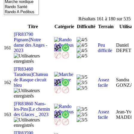
Résultats 161 à 180 sur 535
Titre
Catégorie
Difficulté
Terrain
Utilisa
[FR83790
Pignans]Notre
dame des Anges -
Peu
Daniel
161
2023
difficile
DEPET
[FR83460
Taradeau]Chateau
de Rasque circuit
Assez
Sandra
162
bleu
facile
GONZA
[FR83860 Nans-
les-Pins]Le chemin
Assez
Jean-Yve
163
des Glaces _ 2023
facile
MADE
[FR83590