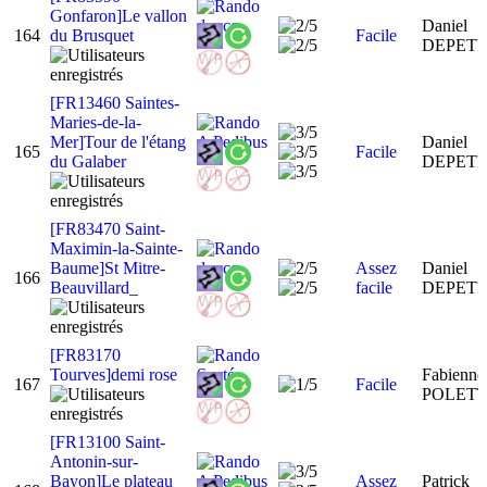
Gonfaron]Le vallon
Daniel
164
du Brusquet
Facile
DEPET
[FR13460 Saintes-
Maries-de-la-
Mer]Tour de l'étang
Daniel
165
Facile
du Galaber
DEPET
[FR83470 Saint-
Maximin-la-Sainte-
Baume]St Mitre-
Assez
Daniel
166
Beauvillard_
facile
DEPET
[FR83170
Tourves]demi rose
Fabienne
167
Facile
POLET
[FR13100 Saint-
Antonin-sur-
Bayon]Le plateau
Assez
Patrick