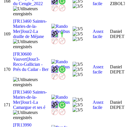
168
du Cengle_2022
facile
ZIBOL
[FR13460 Saintes-
Maries-de-la-
Mer]Jour2-La
Assez
Daniel
169
draille de Méjane
facile
DEPET
[FR30600
Vauvert]Jour3-
Reco-Gallician -
Assez
Daniel
170
Prés du Cailar - Ber
facile
DEPET
[FR13460 Saintes-
Maries-de-la-
Mer]Jour1-La
Assez
Daniel
171
Camargue et ses é
facile
DEPET
[FR13990