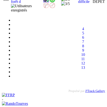
forêt d
difficile
DEPET
4
5
6
7
8
9
10
11
12
13
Propulsé par
J!Track Gallery
-