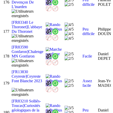
176
Devençon De
difficile
POLET
L'inarden
[FR83340 Le
Thoronet]L'abbaye
Peu
Philippe
177
Du Thoronet
difficile
DOUIN
[FR83590
Gonfaron]Chalenge
Daniel
178
MN Gonfaron
Facile
DEPET
[FR13830
Ceyreste]Ceyreste
Font Blanche 2023
Assez
Jean-Yve
179
facile
MADE
[FR83210 Solliès-
Toucas]Curiosités
géologiques de la
Peu
Daniel
180