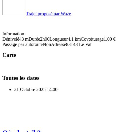
Trajet proposé par Waze
Information
Dénivelé
43 m
Durée
2h00
Longueur
4.1 km
Covoiturage
1.00 €
Passage par autoroute
Non
Adresse
83143 Le Val
Carte
Toutes les dates
21 Octobre 2025
14:00