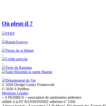
Où pleut-il ?
-
-
-
-
-
© 2026 Design Gantry Framework
© 2026 A Pedibus
Mentions Légales
« A PEDIBUS » association de randonnées pédestres
affiliée à la FF RANDONNEE adhérent n° 2394
Adresse postale : Association "A Pedibus" 294 chemin des Terriers