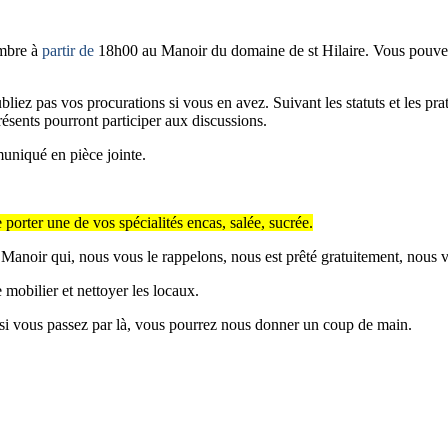
embre à
partir de
18h00 au Manoir du domaine de st Hilaire. Vous pouvez e
ez pas vos procurations si vous en avez. Suivant les statuts et les pr
ésents pourront participer aux discussions.
uniqué en pièce jointe.
rter une de vos spécialités encas, salée, sucrée.
au Manoir qui, nous vous le rappelons, nous est prêté gratuitement, no
e mobilier et nettoyer les locaux.
, si vous passez par là, vous pourrez nous donner un coup de main.