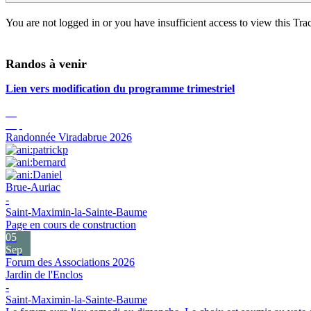
You are not logged in or you have insufficient access to view this Track
Randos à venir
Lien vers modification du programme trimestriel
05
Sep
Randonnée Viradabrue 2026
Brue-Auriac
-
Saint-Maximin-la-Sainte-Baume
Page en cours de construction
05
Sep
Forum des Associations 2026
Jardin de l'Enclos
-
Saint-Maximin-la-Sainte-Baume