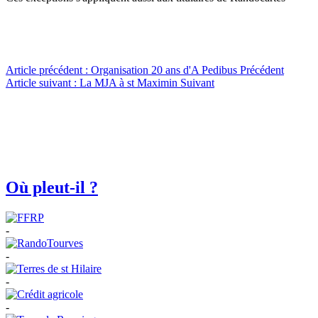
Article précédent : Organisation 20 ans d'A Pedibus
Précédent
Article suivant : La MJA à st Maximin
Suivant
Où pleut-il ?
-
-
-
-