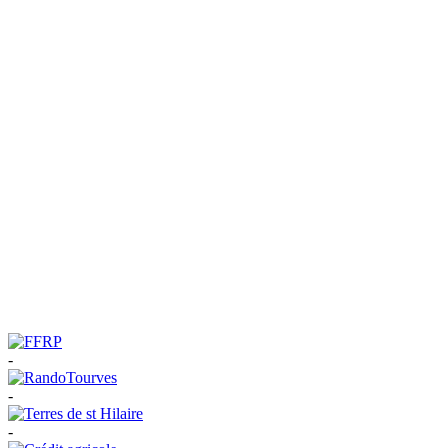
-
-
-