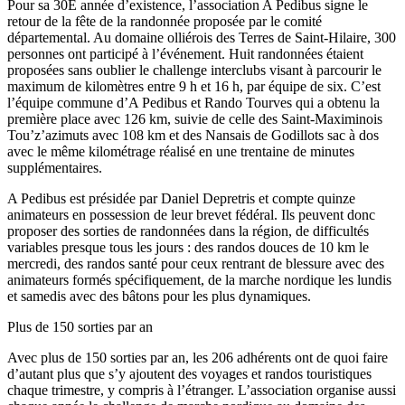
Pour sa 30E année d’existence, l’association A Pedibus signe le
retour de la fête de la randonnée proposée par le comité
départemental. Au domaine olliérois des Terres de Saint-Hilaire, 300
personnes ont participé à l’événement. Huit randonnées étaient
proposées sans oublier le challenge interclubs visant à parcourir le
maximum de kilomètres entre 9 h et 16 h, par équipe de six. C’est
l’équipe commune d’A Pedibus et Rando Tourves qui a obtenu la
première place avec 126 km, suivie de celle des Saint-Maximinois
Tou’z’azimuts avec 108 km et des Nansais de Godillots sac à dos
avec le même kilométrage réalisé en une trentaine de minutes
supplémentaires.
A Pedibus est présidée par Daniel Depretris et compte quinze
animateurs en possession de leur brevet fédéral. Ils peuvent donc
proposer des sorties de randonnées dans la région, de difficultés
variables presque tous les jours : des randos douces de 10 km le
mercredi, des randos santé pour ceux rentrant de blessure avec des
animateurs formés spécifiquement, de la marche nordique les lundis
et samedis avec des bâtons pour les plus dynamiques.
Plus de 150 sorties par an
Avec plus de 150 sorties par an, les 206 adhérents ont de quoi faire
d’autant plus que s’y ajoutent des voyages et randos touristiques
chaque trimestre, y compris à l’étranger. L’association organise aussi