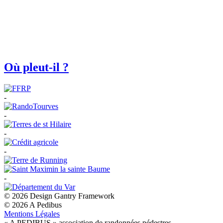
Où pleut-il ?
-
-
-
-
-
© 2026 Design Gantry Framework
© 2026 A Pedibus
Mentions Légales
« A PEDIBUS » association de randonnées pédestres