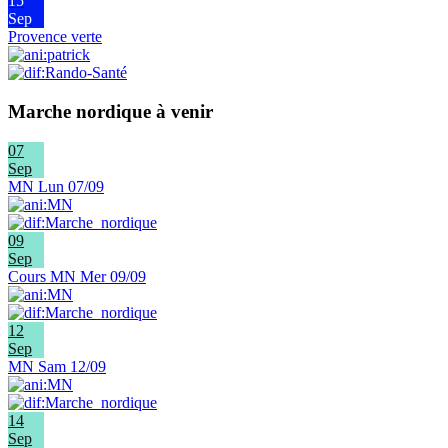
15
Sep
Provence verte
Marche nordique à venir
07
Sep
MN Lun 07/09
09
Sep
Cours MN Mer 09/09
12
Sep
MN Sam 12/09
14
Sep